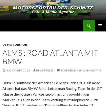
Suchen
Motorsportbilder-Schmitz
SPRINGE
PRIMÄR
ZUM
MENÜ
INHALT
US MOTORSPORT
ALMS : ROAD ATLANTA MIT
BMW
5. OKTOBER 2010
BMW PRESSE
SCHREIBE EINEN KOMMENTAR
Beim Saisonfinale der American Le Mans Series 2010 in Road
Atlanta hat das BMW Rahal Letterman Racing Team in der GT-
Klasse die nötigen Punkte gewonnen, um sowohl in der
Marken- als auch in der Teamwertung zu triumphieren. Dirk
Werner, Bill Auberlen und Tommy Milner legten beim 13.