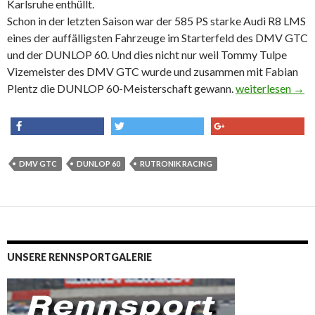
Karlsruhe enthüllt.
Schon in der letzten Saison war der 585 PS starke Audi R8 LMS
eines der auffälligsten Fahrzeuge im Starterfeld des DMV GTC
und der DUNLOP 60. Und dies nicht nur weil Tommy Tulpe
Vizemeister des DMV GTC wurde und zusammen mit Fabian
Plentz die DUNLOP 60-Meisterschaft gewann.
Rutronik präsen
weiterlesen
→
share
tweet
share
DMV GTC
DUNLOP 60
RUTRONIK RACING
UNSERE RENNSPORTGALERIE