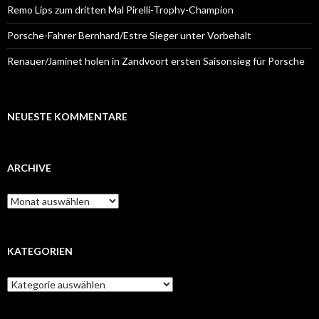
Remo Lips zum dritten Mal Pirelli-Trophy-Champion
Porsche-Fahrer Bernhard/Estre Sieger unter Vorbehalt
Renauer/Jaminet holen in Zandvoort ersten Saisonsieg für Porsche
NEUESTE KOMMENTARE
ARCHIVE
A
r
c
h
i
KATEGORIEN
v
e
K
a
t