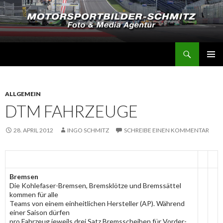
Suchen
Motorsportbilder-Schmitz
SPRINGE
PRIMÄR
ZUM
MENÜ
INHALT
ALLGEMEIN
DTM FAHRZEUGE
28. APRIL 2012
INGO SCHMITZ
SCHREIBE EINEN KOMMENTAR
Bremsen
Die Kohlefaser-Bremsen, Bremsklötze und Bremssättel
kommen für alle
Teams von einem einheitlichen Hersteller (AP). Während
einer Saison dürfen
pro Fahrzeug jeweils drei Satz Bremsscheiben für Vorder-