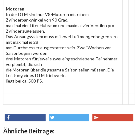
Motoren
In der DTM sind nur V8-Motoren mit einem
Zylinderbankwinkel von 90 Grad,
maximal vier Liter Hubraum und maximal vier Ventilen pro
Zylinder zugelassen.
Das Ansaugsystem muss mit zwei Luftmengenbegrenzern
mit maximal je 28
mm Durchmesser ausgestattet sein. Zwei Wochen vor
Saisonbeginn werden
drei Motoren für jeweils zwei eingeschriebene Teilnehmer
verplombt, die sich
die Motoren über die gesamte Saison teilen müssen. Die
Leistung eines DTMTriebwerks
liegt bei ca. 500 PS.
share
tweet
share
Ähnliche Beitrage: