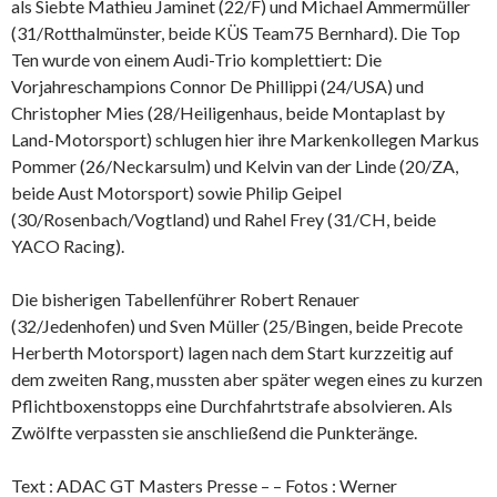
als Siebte Mathieu Jaminet (22/F) und Michael Ammermüller
(31/Rotthalmünster, beide KÜS Team75 Bernhard). Die Top
Ten wurde von einem Audi-Trio komplettiert: Die
Vorjahreschampions Connor De Phillippi (24/USA) und
Christopher Mies (28/Heiligenhaus, beide Montaplast by
Land-Motorsport) schlugen hier ihre Markenkollegen Markus
Pommer (26/Neckarsulm) und Kelvin van der Linde (20/ZA,
beide Aust Motorsport) sowie Philip Geipel
(30/Rosenbach/Vogtland) und Rahel Frey (31/CH, beide
YACO Racing).
Die bisherigen Tabellenführer Robert Renauer
(32/Jedenhofen) und Sven Müller (25/Bingen, beide Precote
Herberth Motorsport) lagen nach dem Start kurzzeitig auf
dem zweiten Rang, mussten aber später wegen eines zu kurzen
Pflichtboxenstopps eine Durchfahrtstrafe absolvieren. Als
Zwölfte verpassten sie anschließend die Punkteränge.
Text : ADAC GT Masters Presse – – Fotos : Werner