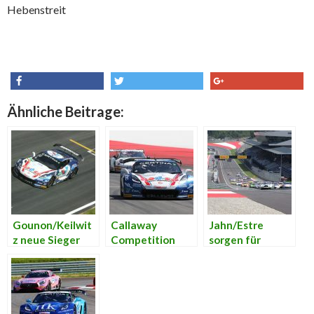
Hebenstreit
share
tweet
share
Ähnliche Beitrage:
Gounon/Keilwit
Callaway
Jahn/Estre
z neue Sieger
Competition
sorgen für
am Red Bull Ring
erobert
Porsche-Sieg
nach
Tabellenführung
auf dem Red
Wertungsaussc
der ADAC GT
Bull Ring
hluss von
Masters
Stoll/Vanthoor