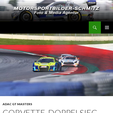
Suchen
Motorsportbilder-Schmitz
SPRINGE
PRIMÄR
ZUM
MENÜ
INHALT
ADAC GT MASTERS
CORVETTE-DOPPELSIEG