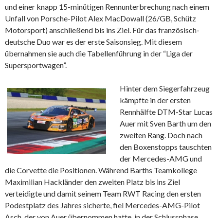
und einer knapp 15-minütigen Rennunterbrechung nach einem
Unfall von Porsche-Pilot Alex MacDowall (26/GB, Schütz
Motorsport) anschließend bis ins Ziel. Für das französisch-
deutsche Duo war es der erste Saisonsieg. Mit diesem
übernahmen sie auch die Tabellenführung in der “Liga der
Supersportwagen”.
Hinter dem Siegerfahrzeug
kämpfte in der ersten
Rennhälfte DTM-Star Lucas
Auer mit Sven Barth um den
zweiten Rang. Doch nach
den Boxenstopps tauschten
der Mercedes-AMG und
die Corvette die Positionen. Während Barths Teamkollege
Maximilian Hackländer den zweiten Platz bis ins Ziel
verteidigte und damit seinem Team RWT Racing den ersten
Podestplatz des Jahres sicherte, fiel Mercedes-AMG-Pilot
Asch, der von Auer übernommen hatte, in der Schlussphase