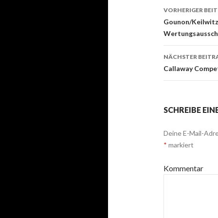
VORHERIGER BEI
Beitrags-
Gounon/Keilwitz 
Wertungsausschl
Navigati
NÄCHSTER BEITR
Callaway Compet
SCHREIBE EI
Deine E-Mail-Adre
*
markiert
Kommentar