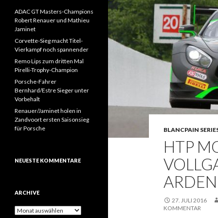
ADAC GT Masters-Champions
Robert Renauer und Mathieu
Jaminet
Corvette-Sieg macht Titel-
Vierkampf noch spannender
Remo Lips zum dritten Mal
Pirelli-Trophy-Champion
Porsche-Fahrer
Bernhard/Estre Sieger unter
Vorbehalt
Renauer/Jaminet holen in
Zandvoort ersten Saisonsieg
für Porsche
BLANCPAIN SERIES
HTP M
VOLLG
NEUESTE KOMMENTARE
ARDEN
ARCHIVE
27. JULI 2016
KOMMENTAR
A