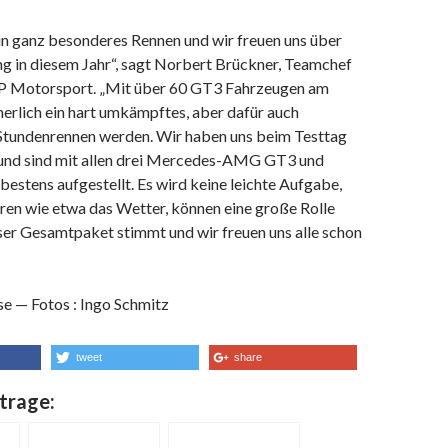
in ganz besonderes Rennen und wir freuen uns über
ng in diesem Jahr“, sagt Norbert Brückner, Teamchef
Motorsport. „Mit über 60 GT3 Fahrzeugen am
cherlich ein hart umkämpftes, aber dafür auch
tundenrennen werden. Wir haben uns beim Testtag
 und sind mit allen drei Mercedes-AMG GT3 und
bestens aufgestellt. Es wird keine leichte Aufgabe,
ren wie etwa das Wetter, können eine große Rolle
ser Gesamtpaket stimmt und wir freuen uns alle schon
se — Fotos : Ingo Schmitz
tweet
share
trage: