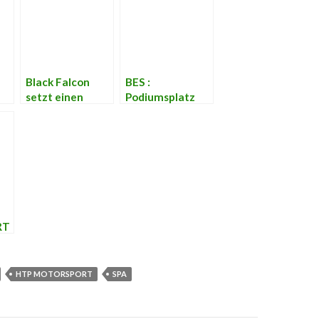
Black Falcon
BES :
setzt einen
Podiumsplatz
Mercedes in
lange Zeit für
“Linkin Park”
Grasser Racing
Farben ein.
in Reichweite
RT
g
HTP MOTORSPORT
SPA