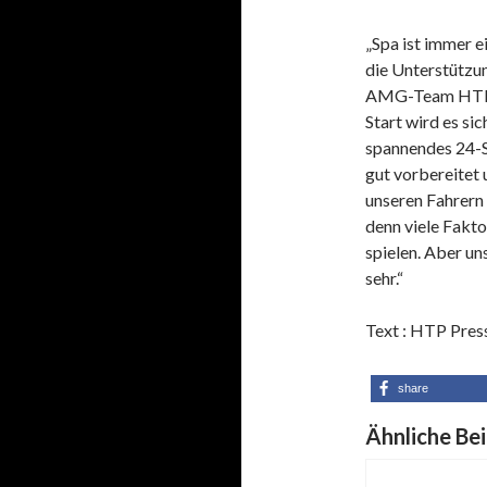
„Spa ist immer e
die Unterstützu
AMG-Team HTP 
Start wird es si
spannendes 24-S
gut vorbereitet
unseren Fahrern 
denn viele Fakto
spielen. Aber un
sehr.“
Text : HTP Pres
share
Ähnliche Bei