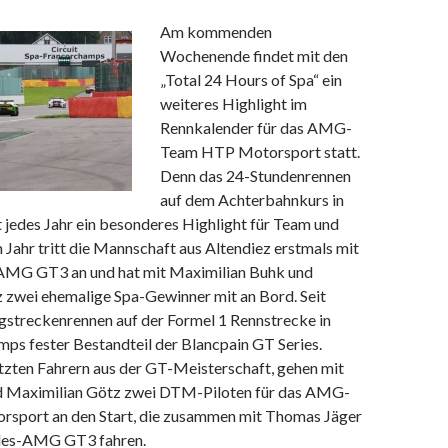
Am kommenden
Wochenende findet mit den
„Total 24 Hours of Spa“ ein
weiteres Highlight im
Rennkalender für das AMG-
Team HTP Motorsport statt.
Denn das 24-Stundenrennen
auf dem Achterbahnkurs in
 jedes Jahr ein besonderes Highlight für Team und
m Jahr tritt die Mannschaft aus Altendiez erstmals mit
AMG GT3 an und hat mit Maximilian Buhk und
 zwei ehemalige Spa-Gewinner mit an Bord.
Seit
ngstreckenrennen auf der Formel 1 Rennstrecke in
ps fester Bestandteil der Blancpain GT Series.
zten Fahrern aus der GT-Meisterschaft, gehen mit
d Maximilian Götz zwei DTM-Piloten für das AMG-
sport an den Start, die zusammen mit Thomas Jäger
des-AMG GT3 fahren.