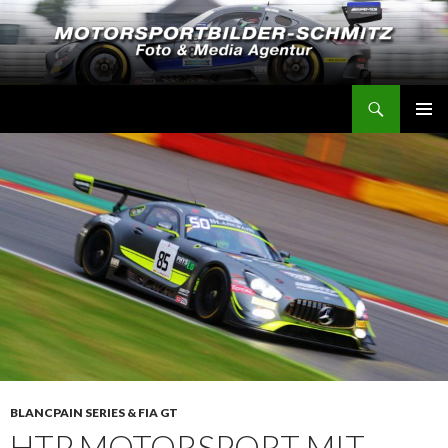
Suchen
Motorsportbilder-Schmitz
SPRINGE
PRIMÄR
ZUM
MENÜ
INHALT
BLANCPAIN SERIES & FIA GT
HTP MOTORSPORT MIT