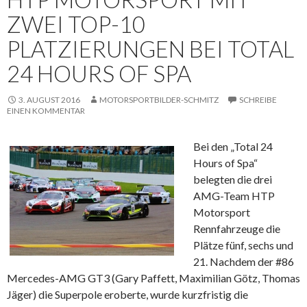
ZWEI TOP-10
PLATZIERUNGEN BEI TOTAL
24 HOURS OF SPA
3. AUGUST 2016
MOTORSPORTBILDER-SCHMITZ
SCHREIBE
EINEN KOMMENTAR
Bei den „Total 24
Hours of Spa“
belegten die drei
AMG-Team HTP
Motorsport
Rennfahrzeuge die
Plätze fünf, sechs und
21. Nachdem der #86
Mercedes-AMG GT3 (Gary Paffett, Maximilian Götz, Thomas
Jäger) die Superpole eroberte, wurde kurzfristig die