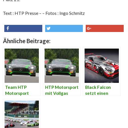
Text : HTP Presse – – Fotos : Ingo Schmitz
share
tweet
share
Ähnliche Beitrage:
Team HTP
HTP Motorsport
Black Falcon
Motorsport
mit Vollgas
setzt einen
verkündet
durch die
Mercedes in
Fahrer für 24h
Ardennen
“Linkin Park”
von Spa
Farben ein.