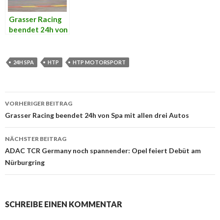
Grasser Racing
beendet 24h von
Spa mit allen
drei Autos
24H SPA
HTP
HTP MOTORSPORT
VORHERIGER BEITRAG
Beitrags-
Grasser Racing beendet 24h von Spa mit allen drei Autos
Navigation
NÄCHSTER BEITRAG
ADAC TCR Germany noch spannender: Opel feiert Debüt am
Nürburgring
SCHREIBE EINEN KOMMENTAR