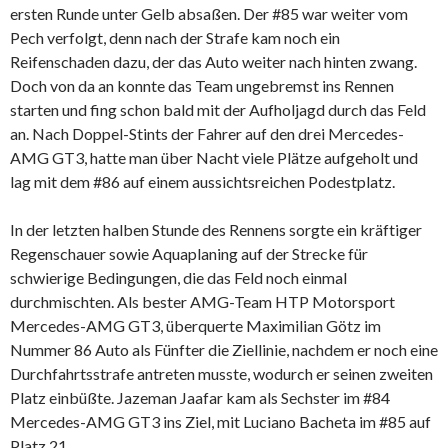
ersten Runde unter Gelb absaßen. Der #85 war weiter vom
Pech verfolgt, denn nach der Strafe kam noch ein
Reifenschaden dazu, der das Auto weiter nach hinten zwang.
Doch von da an konnte das Team ungebremst ins Rennen
starten und fing schon bald mit der Aufholjagd durch das Feld
an. Nach Doppel-Stints der Fahrer auf den drei Mercedes-
AMG GT3, hatte man über Nacht viele Plätze aufgeholt und
lag mit dem #86 auf einem aussichtsreichen Podestplatz.
In der letzten halben Stunde des Rennens sorgte ein kräftiger
Regenschauer sowie Aquaplaning auf der Strecke für
schwierige Bedingungen, die das Feld noch einmal
durchmischten. Als bester AMG-Team HTP Motorsport
Mercedes-AMG GT3, überquerte Maximilian Götz im
Nummer 86 Auto als Fünfter die Ziellinie, nachdem er noch eine
Durchfahrtsstrafe antreten musste, wodurch er seinen zweiten
Platz einbüßte. Jazeman Jaafar kam als Sechster im #84
Mercedes-AMG GT3 ins Ziel, mit Luciano Bacheta im #85 auf
Platz 21.