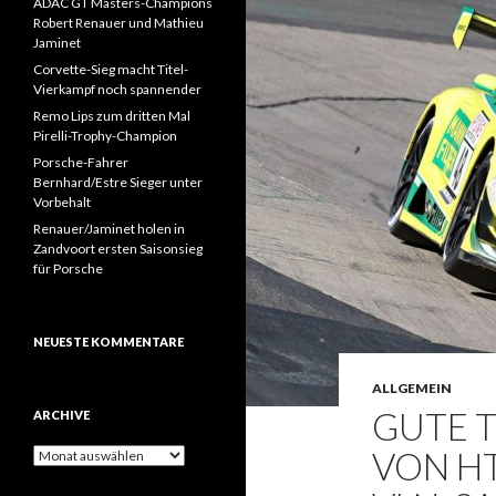
ADAC GT Masters-Champions
Robert Renauer und Mathieu
Jaminet
Corvette-Sieg macht Titel-
Vierkampf noch spannender
Remo Lips zum dritten Mal
Pirelli-Trophy-Champion
Porsche-Fahrer
Bernhard/Estre Sieger unter
Vorbehalt
Renauer/Jaminet holen in
Zandvoort ersten Saisonsieg
für Porsche
NEUESTE KOMMENTARE
ALLGEMEIN
GUTE 
ARCHIVE
VON H
A
r
c