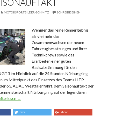
AISONAUFTAKT
MOTORSPORTBILDER-SCHMITZ
SCHREIBE EINEN
Weniger das reine Rennergebnis
als vielmehr das
Zusammenwachsen der neuen
Fahrzeugbesatzungen und ihrer
Technikcrews sowie das
Erarbeiten einer guten
Basisabstimmung für den
T3 im Hinblick auf die 24 Stunden Nürburgring
n im Mittelpunkt des Einsatzes des Teams HTP
der 63. ADAC Westfalenfahrt, dem Saisonauftakt der
nmeisterschaft Nürburgring auf der legendären
te Teamperformance von HTP Motorsport beim VLN-Saisonauf
iterlesen
→
tweet
share