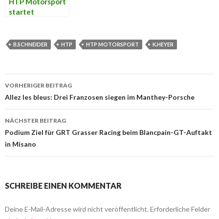
HTP Motorsport
startet
Kooperation mit
MANN-FILTER
B.SCHNEIDER
HTP
HTP MOTORSPORT
K.HEYER
VORHERIGER BEITRAG
Beitrags-
Allez les bleus: Drei Franzosen siegen im Manthey-Porsche
Navigation
NÄCHSTER BEITRAG
Podium Ziel für GRT Grasser Racing beim Blancpain-GT-Auftakt
in Misano
SCHREIBE EINEN KOMMENTAR
Deine E-Mail-Adresse wird nicht veröffentlicht.
Erforderliche Felder