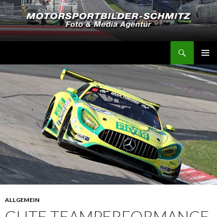
Suchen
Motorsportbilder-Schmitz
SPRINGE
PRIMÄR
ZUM
MENÜ
INHALT
ALLGEMEIN
GUTE TEAMPERFORMANCE