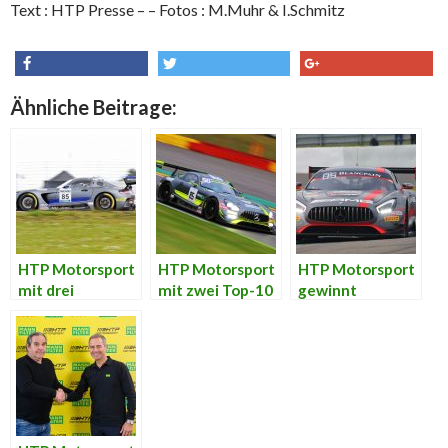
Text : HTP Presse – – Fotos : M.Muhr & I.Schmitz
share
tweet
share
Ähnliche Beitrage:
HTP Motorsport
HTP Motorsport
HTP Motorsport
mit drei
mit zwei Top-10
gewinnt
Mercedes AMG
Platzierungen
Gesamtmeister
GT3 beim 24h
bei Total 24
schaft
am Nürburgring
Hours of Spa
Blancpain GT
Series