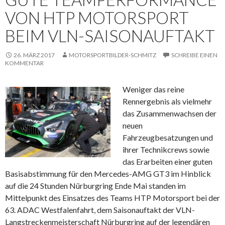
VON HTP MOTORSPORT
BEIM VLN-SAISONAUFTAKT
26. MÄRZ 2017
MOTORSPORTBILDER-SCHMITZ
SCHREIBE EINEN
KOMMENTAR
Weniger das reine
Rennergebnis als vielmehr
das Zusammenwachsen der
neuen
Fahrzeugbesatzungen und
ihrer Technikcrews sowie
das Erarbeiten einer guten
Basisabstimmung für den Mercedes-AMG GT3 im Hinblick
auf die 24 Stunden Nürburgring Ende Mai standen im
Mittelpunkt des Einsatzes des Teams HTP Motorsport bei der
63. ADAC Westfalenfahrt, dem Saisonauftakt der VLN-
Langstreckenmeisterschaft Nürburgring auf der legendären